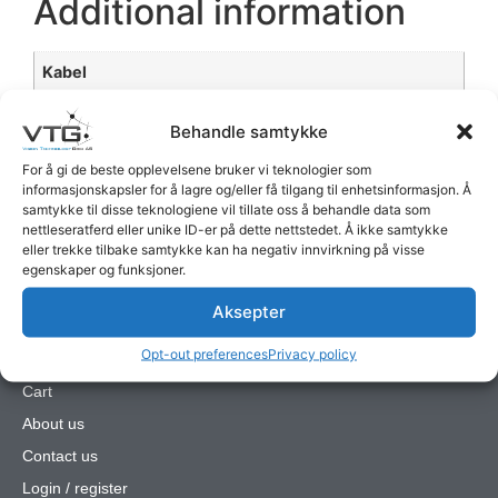
Additional information
Kabel
Cables
Behandle samtykke
For å gi de beste opplevelsene bruker vi teknologier som
informasjonskapsler for å lagre og/eller få tilgang til enhetsinformasjon. Å
samtykke til disse teknologiene vil tillate oss å behandle data som
nettleseratferd eller unike ID-er på dette nettstedet. Å ikke samtykke
eller trekke tilbake samtykke kan ha negativ innvirkning på visse
Quick Links
egenskaper og funksjoner.
All products
Aksepter
VTG camera system
Opt-out preferences
Privacy policy
My account main
Cart
About us
Contact us
Login / register