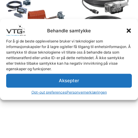
Behandle samtykke
For å gi de beste opplevelsene bruker vi teknologier som
informasjonskapsler for å lagre og/eller få tilgang til enhetsinformasjon. Å
samtykke til disse teknologiene vil tillate oss å behandle data som
nettleseratferd eller unike ID-er på dette nettstedet. Å ikke samtykke
Kabel sett med spiralkabel,
Kabel sett for bil med
eller trekke tilbake samtykke kan ha negativ innvirkning på visse
Logg inn for å se priser
Logg inn for å se priser
egenskaper og funksjoner.
Aksepter
Les mer
Les mer
Opt-out preferences
Personvernerklæringen