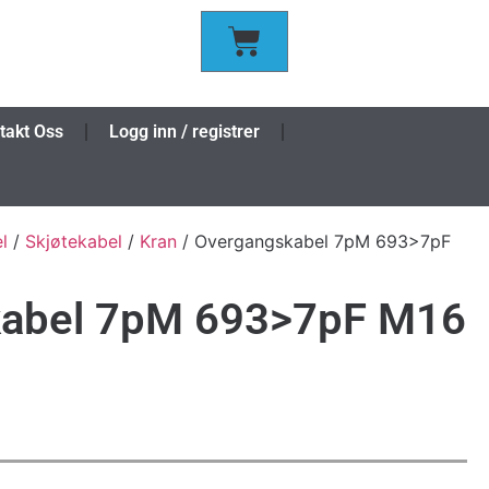
takt Oss
Logg inn / registrer
l
/
Skjøtekabel
/
Kran
/ Overgangskabel 7pM 693>7pF
abel 7pM 693>7pF M16