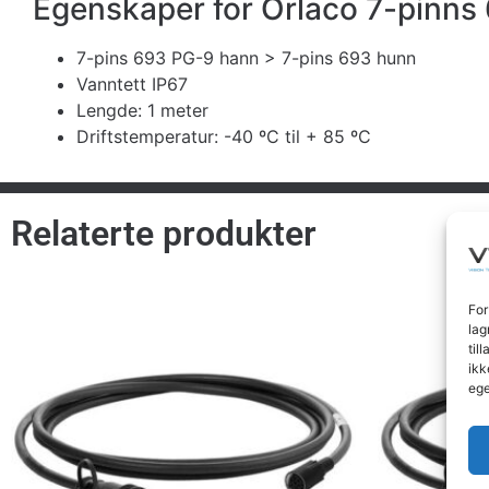
Egenskaper for Orlaco 7-pinns 
7-pins 693 PG-9 hann > 7-pins 693 hunn
Vanntett IP67
Lengde: 1 meter
Driftstemperatur: -40 ºC til + 85 ºC
Relaterte produkter
For
lag
til
ikk
ege