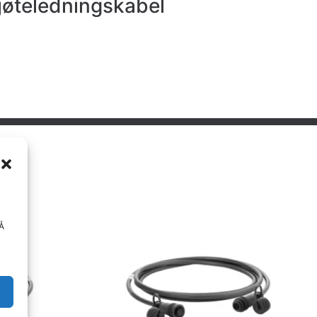
jøteledningskabel
 Å