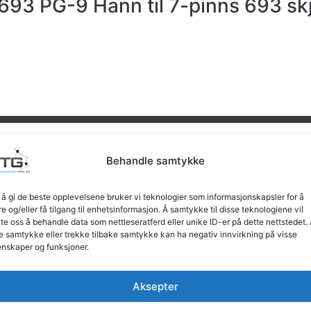
693 PG-9 Hann til 7-pinns 693 sk
Behandle samtykke
 å gi de beste opplevelsene bruker vi teknologier som informasjonskapsler for å
re og/eller få tilgang til enhetsinformasjon. Å samtykke til disse teknologiene vil
late oss å behandle data som nettleseratferd eller unike ID-er på dette nettstedet.
e samtykke eller trekke tilbake samtykke kan ha negativ innvirkning på visse
nskaper og funksjoner.
Aksepter