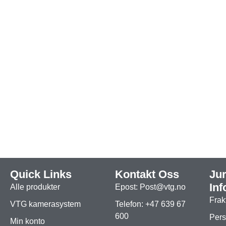
Quick Links
Kontakt Oss
Jur
In
Alle produkter
Epost: Post@vtg.no
Frak
VTG kamerasystem
Telefon: +47 639 67
600
Pers
Min konto