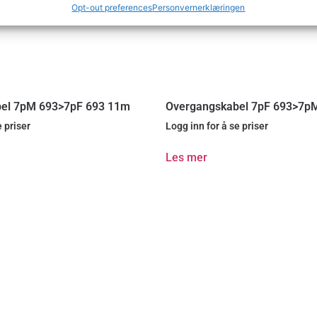
Opt-out preferences
Personvernerklæringen
el 7pM 693>7pF 693 11m
Overgangskabel 7pF 693>7p
e priser
Logg inn for å se priser
Les mer