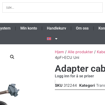
system
Min konto
Handlekurv
Om oss
Kon
Hjem
/
Alle produkter
/
Kabe
4pF>ECU Uni
Adapter ca
Logg inn for å se priser
SKU
312244
Kategori
Tran