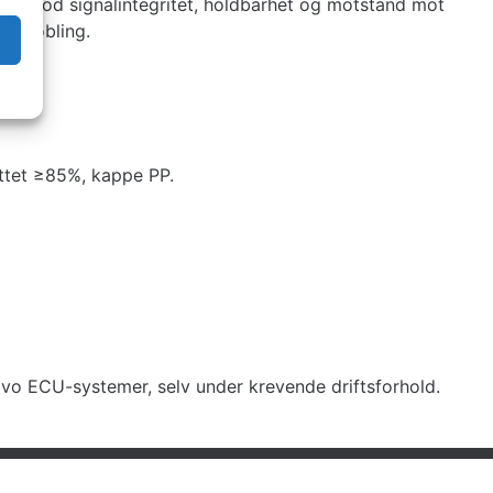
krer god signalintegritet, holdbarhet og motstand mot
tilkobling.
ettet ≥85%, kappe PP.
olvo ECU-systemer, selv under krevende driftsforhold.