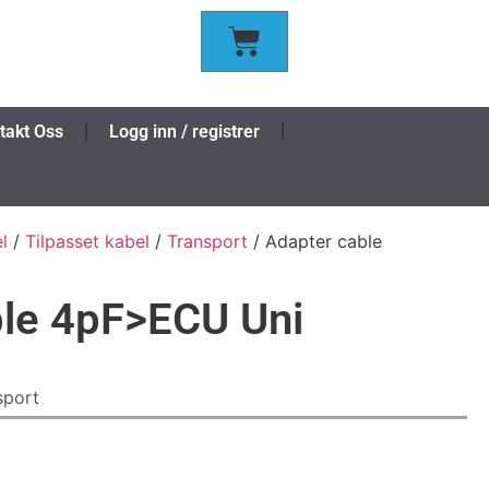
takt Oss
Logg inn / registrer
l
/
Tilpasset kabel
/
Transport
/ Adapter cable
ble 4pF>ECU Uni
sport