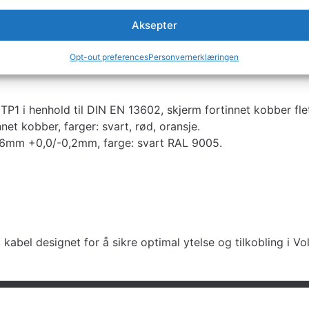
ludert fortinnet kobber og en robust TPE-U-kappe. Dette si
 spekter av applikasjoner som krever en robust og pålitelig 
Aksepter
ECU – Uni
Opt-out preferences
Personvernerklæringen
P1 i henhold til DIN EN 13602, skjerm fortinnet kobber fl
et kobber, farger: svart, rød, oransje.
r 6mm +0,0/-0,2mm, farge: svart RAL 9005.
kabel designet for å sikre optimal ytelse og tilkobling i V