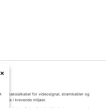
er koaksialkabel for videosignal, strømkabler og
 Å
ytelse i krevende miljøer.