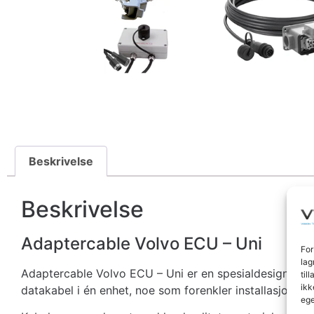
Beskrivelse
Beskrivelse
Adaptercable Volvo ECU – Uni
For
lag
Adaptercable Volvo ECU – Uni er en spesialdesignet kab
til
ikk
datakabel i én enhet, noe som forenkler installasjonen o
ege