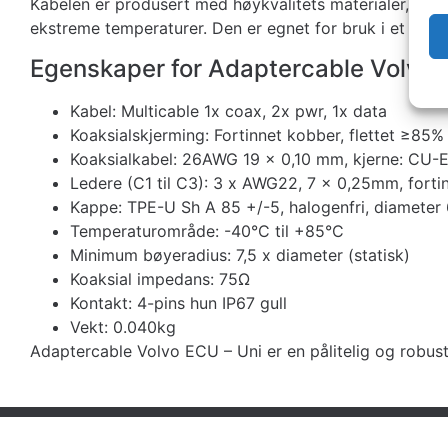
Kabelen er produsert med høykvalitets materialer, ink
ekstreme temperaturer. Den er egnet for bruk i et bredt
Egenskaper for Adaptercable Volvo 
Kabel: Multicable 1x coax, 2x pwr, 1x data
Koaksialskjerming: Fortinnet kobber, flettet ≥85%
Koaksialkabel: 26AWG 19 x 0,10 mm, kjerne: CU-ET
Ledere (C1 til C3): 3 x AWG22, 7 x 0,25mm, fortinn
Kappe: TPE-U Sh A 85 +/-5, halogenfri, diamete
Temperaturområde: -40°C til +85°C
Minimum bøyeradius: 7,5 x diameter (statisk)
Koaksial impedans: 75Ω
Kontakt: 4-pins hun IP67 gull
Vekt: 0.040kg
Adaptercable Volvo ECU – Uni er en pålitelig og robust 