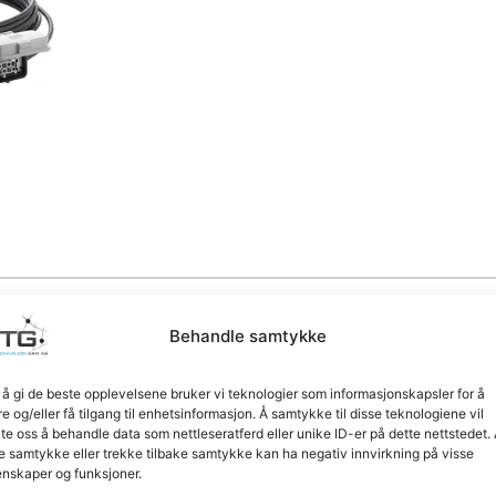
Behandle samtykke
 å gi de beste opplevelsene bruker vi teknologier som informasjonskapsler for å
re og/eller få tilgang til enhetsinformasjon. Å samtykke til disse teknologiene vil
el for tilkobling til Volvo ECU-systemer. Kabelen kombiner
late oss å behandle data som nettleseratferd eller unike ID-er på dette nettstedet.
e samtykke eller trekke tilbake samtykke kan ha negativ innvirkning på visse
g reduserer kabelrot. Den er designet for å levere pålitelig 
nskaper og funksjoner.