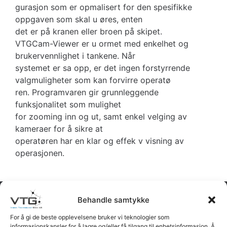
gurasjon som er opmalisert for den spesifikke
oppgaven som skal u øres, enten
det er på kranen eller broen på skipet.
VTGCam-Viewer er u ormet med enkelhet og
brukervennlighet i tankene. Når
systemet er sa opp, er det ingen forstyrrende
valgmuligheter som kan forvirre operatø
ren. Programvaren gir grunnleggende
funksjonalitet som mulighet
for zooming inn og ut, samt enkel velging av
kameraer for å sikre at
operatøren har en klar og effek v visning av
operasjonen.
Behandle samtykke
Relaterte produkter
For å gi de beste opplevelsene bruker vi teknologier som
informasjonskapsler for å lagre og/eller få tilgang til enhetsinformasjon. Å