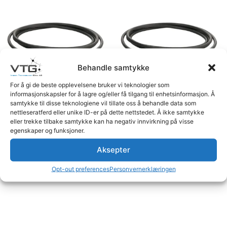
Behandle samtykke
For å gi de beste opplevelsene bruker vi teknologier som
informasjonskapsler for å lagre og/eller få tilgang til enhetsinformasjon. Å
samtykke til disse teknologiene vil tillate oss å behandle data som
nettleseratferd eller unike ID-er på dette nettstedet. Å ikke samtykke
Dynamisk Kabel 4pF>4pM
Dynamisk Kabel 4pF>4pM
eller trekke tilbake samtykke kan ha negativ innvirkning på visse
3,2m
0,5m
egenskaper og funksjoner.
Logg inn for å se priser
Logg inn for å se priser
Aksepter
Les mer
Les mer
Opt-out preferences
Personvernerklæringen