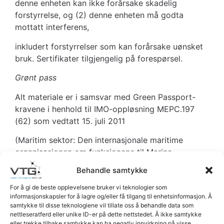
denne enheten kan ikke forårsake skadelig
forstyrrelse, og (2) denne enheten må godta
mottatt interferens,
inkludert forstyrrelser som kan forårsake uønsket
bruk. Sertifikater tilgjengelig på forespørsel.
Grønt pass
Alt materiale er i samsvar med Green Passport-
kravene i henhold til IMO-oppløsning MEPC.197
(62) som vedtatt 15. juli 2011
(Maritim sektor: Den internasjonale maritime
organisasjonen om funksjonene til Marine
Environment Protection Committee).
Behandle samtykke
For å gi de beste opplevelsene bruker vi teknologier som
informasjonskapsler for å lagre og/eller få tilgang til enhetsinformasjon. Å
samtykke til disse teknologiene vil tillate oss å behandle data som
nettleseratferd eller unike ID-er på dette nettstedet. Å ikke samtykke
eller trekke tilbake samtykke kan ha negativ innvirkning på visse