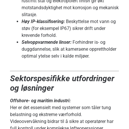
rustfritt stål og elektropolert finish gir økt
motstandsdyktighet mot korrosjon og mekanisk
slitasje.
Høy IP-klassifisering:
Beskyttelse mot vann og
støv (for eksempel IP67) sikrer drift under
krevende forhold.
Selvoppvarmende linser:
Forhindrer is- og
duggdannelse, slik at kameraene opprettholder
optimal ytelse selv i kalde miljøer.
Sektorspesifikke utfordringer
og løsninger
Offshore- og maritim industri:
Her er det essensielt med systemer som tåler tung
belastning og ekstreme værforhold.
Videoovervåkning bidrar til å sikre at operatører har
full kontroll under komplekse løfteoperasjoner.