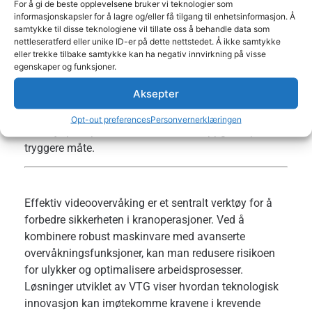
For å gi de beste opplevelsene bruker vi teknologier som
kranoperasjoner som kombinerer avansert teknologi
informasjonskapsler for å lagre og/eller få tilgang til enhetsinformasjon. Å
samtykke til disse teknologiene vil tillate oss å behandle data som
med robust design. våre produkter er designet for å
nettleseratferd eller unike ID-er på dette nettstedet. Å ikke samtykke
møte de utfordringene som finnes i krevende
eller trekke tilbake samtykke kan ha negativ innvirkning på visse
arbeidsmiljøer, og bidrar til å forbedre både
egenskaper og funksjoner.
sikkerheten og den operasjonelle effektiviteten. Ved å
Aksepter
integrere sanntidsovervåkning med tidlig varsling og
detaljert situasjonsforståelse, tilbyr VTG et system
Opt-out preferences
Personvernerklæringen
som hjelper operatører å utføre sine oppgaver på en
tryggere måte.
Effektiv videoovervåking er et sentralt verktøy for å
forbedre sikkerheten i kranoperasjoner. Ved å
kombinere robust maskinvare med avanserte
overvåkningsfunksjoner, kan man redusere risikoen
for ulykker og optimalisere arbeidsprosesser.
Løsninger utviklet av VTG viser hvordan teknologisk
innovasjon kan imøtekomme kravene i krevende