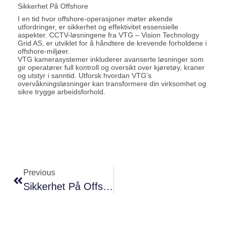
Sikkerhet På Offshore
I en tid hvor offshore-operasjoner møter økende
utfordringer, er sikkerhet og effektivitet essensielle
aspekter. CCTV-løsningene fra VTG – Vision Technology
Grid AS, er utviklet for å håndtere de krevende forholdene i
offshore-miljøer.
VTG kamerasystemer inkluderer avanserte løsninger som
gir operatører full kontroll og oversikt over kjøretøy, kraner
og utstyr i sanntid. Utforsk hvordan VTG’s
overvåkningsløsninger kan transformere din virksomhet og
sikre trygge arbeidsforhold.
Previous
Sikkerhet På Offshore