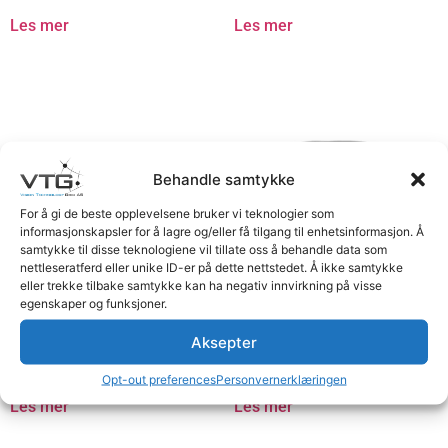
Les mer
Les mer
Behandle samtykke
For å gi de beste opplevelsene bruker vi teknologier som
informasjonskapsler for å lagre og/eller få tilgang til enhetsinformasjon. Å
samtykke til disse teknologiene vil tillate oss å behandle data som
nettleseratferd eller unike ID-er på dette nettstedet. Å ikke samtykke
eller trekke tilbake samtykke kan ha negativ innvirkning på visse
egenskaper og funksjoner.
Adapter kabel 4pinF >
Multikabel 4pF>4pM 1 –
7pinM 15m
16m
Aksepter
Logg inn for å se priser
Logg inn for å se priser
Opt-out preferences
Personvernerklæringen
Les mer
Les mer