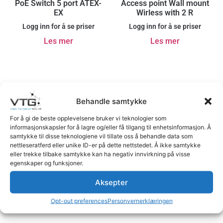
PoE Switch 5 port ATEX-
Access point Wall mount
EX
Wirless with 2 R
Logg inn for å se priser
Logg inn for å se priser
Les mer
Les mer
Behandle samtykke
For å gi de beste opplevelsene bruker vi teknologier som
informasjonskapsler for å lagre og/eller få tilgang til enhetsinformasjon. Å
samtykke til disse teknologiene vil tillate oss å behandle data som
nettleseratferd eller unike ID-er på dette nettstedet. Å ikke samtykke
eller trekke tilbake samtykke kan ha negativ innvirkning på visse
egenskaper og funksjoner.
Switch 8 PoE Gigabit
Switch 4 PoE 100Mbit
Aksepter
Logg inn for å se priser
Logg inn for å se priser
Opt-out preferences
Personvernerklæringen
Les mer
Les mer