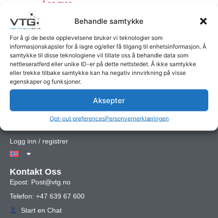
Les mer
Behandle samtykke
For å gi de beste opplevelsene bruker vi teknologier som
Quick Links
informasjonskapsler for å lagre og/eller få tilgang til enhetsinformasjon. Å
samtykke til disse teknologiene vil tillate oss å behandle data som
Alle produkter
nettleseratferd eller unike ID-er på dette nettstedet. Å ikke samtykke
VTG kamerasystem
eller trekke tilbake samtykke kan ha negativ innvirkning på visse
egenskaper og funksjoner.
Min konto
Handlekurv
Aksepter
Om oss
Opt-out preferences
Personvernerklæringen
Kontakt Oss
Logg inn / registrer
Kontakt Oss
Epost: Post@vtg.no
Telefon: +47 639 67 600
Start en Chat