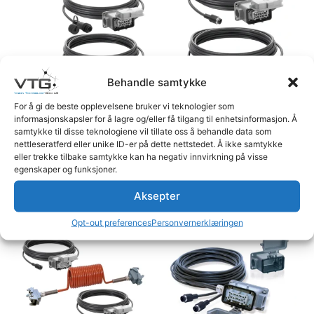
Behandle samtykke
For å gi de beste opplevelsene bruker vi teknologier som
informasjonskapsler for å lagre og/eller få tilgang til enhetsinformasjon. Å
Kabel sett for bil &
Kabel sett for bil med
samtykke til disse teknologiene vil tillate oss å behandle data som
henger,
Logg inn for å se priser
nettleseratferd eller unike ID-er på dette nettstedet. Å ikke samtykke
Logg inn for å se priser
eller trekke tilbake samtykke kan ha negativ innvirkning på visse
egenskaper og funksjoner.
Les mer
Les mer
Aksepter
Opt-out preferences
Personvernerklæringen