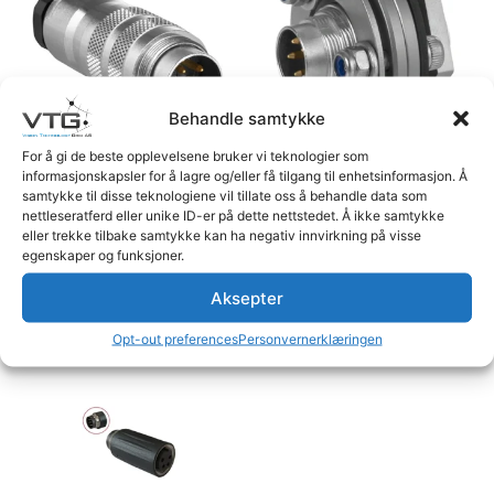
Behandle samtykke
For å gi de beste opplevelsene bruker vi teknologier som
informasjonskapsler for å lagre og/eller få tilgang til enhetsinformasjon. Å
Plugg 4pin han PG9 Gold
Plugg Bulkhead
samtykke til disse teknologiene vil tillate oss å behandle data som
connector 7p
nettleseratferd eller unike ID-er på dette nettstedet. Å ikke samtykke
Logg inn for å se priser
eller trekke tilbake samtykke kan ha negativ innvirkning på visse
Logg inn for å se priser
egenskaper og funksjoner.
Les mer
Les mer
Aksepter
Opt-out preferences
Personvernerklæringen